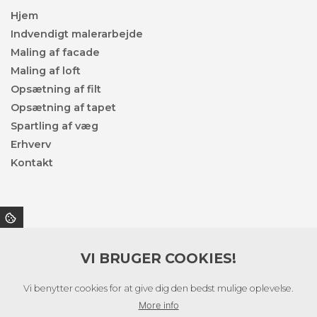
Hjem
Indvendigt malerarbejde
Maling af facade
Maling af loft
Opsætning af filt
Opsætning af tapet
Spartling af væg
Erhverv
Kontakt
Privatlivspolitik
VI BRUGER COOKIES!
Denne side er beskyttet af reCAPTCHA og Google’s
privatpolitik
og
servicevilkår
Vi benytter cookies for at give dig den bedst mulige oplevelse.
More info