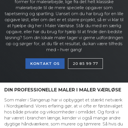
former for malerarbejde, lige fra det helt klassiske
malerarbejde til de mere specielle opgaver som
tapetsering og spartling. Uanset om du har brug for en lille
opgave løst, eller om det er et større projekt, så er vi klar til
at hjælpe dig her i Maler Værløse. Står du med en særlig
opgave, eller har du brug for hjælp til at finde den bedste
løsning? Som din lokale maler tager vi gerne udfordringen
op og sørger for, at du får et resultat, du kan være tilfreds
med – hver gang!
KONTAKT OS
20 85 99 77
DIN PROFESSIONELLE MALER I MALER VÆRLØSE
Som maler i Slangerup har vi opbygget et stærkt netværk
i Nordsjælland. Vores erfaring gør, at vi ofte er førstevalget
hos både private og virksomheder i området. Og fordi vi
har været i branchen længe, kender vi også mange andre
dygtige håndværkere, som murere og tømrere. Så hvis du