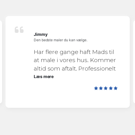
Jimmy
Den bedste maler du kan vælge.
Har flere gange haft Mads til
at male i vores hus. Kommer
altid som aftalt. Professionelt
arbejde.
Læs mere
Har kun positiv erfaring og
kan absolut anbefale Mads
Thiemke næste gang I skal
have malet.