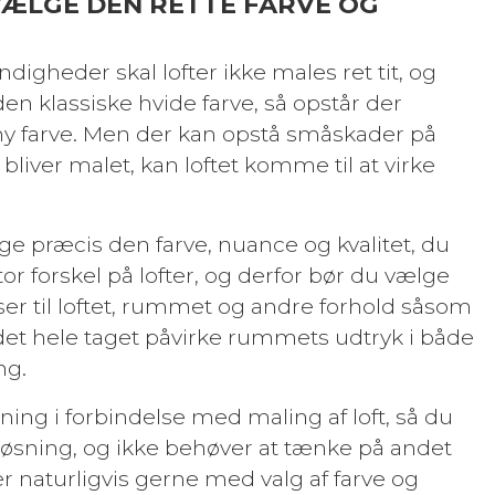
 VÆLGE DEN RETTE FARVE OG
gheder skal lofter ikke males ret tit, og
den klassiske hvide farve, så opstår der
ny farve. Men der kan opstå småskader på
bliver malet, kan loftet komme til at virke
lige præcis den farve, nuance og kvalitet, du
or forskel på lofter, og derfor bør du vælge
er til loftet, rummet og andre forhold såsom
i det hele taget påvirke rummets udtryk i både
ng.
dning i forbindelse med maling af loft, så du
øsning, og ikke behøver at tænke på andet
er naturligvis gerne med valg af farve og