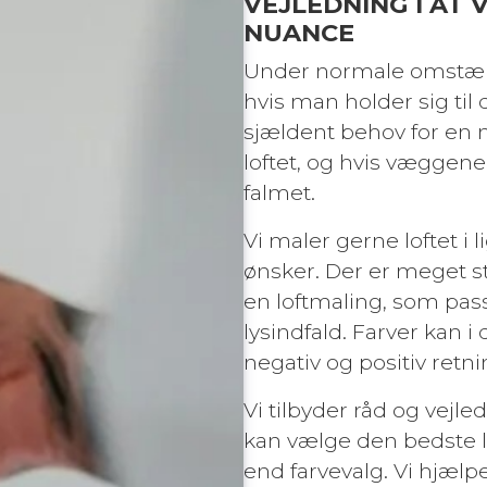
VEJLEDNING I AT
NUANCE
Under normale omstændi
hvis man holder sig til 
sjældent behov for en 
loftet, og hvis væggene 
falmet.
Vi maler gerne loftet i 
ønsker. Der er meget st
en loftmaling, som pass
lysindfald. Farver kan 
negativ og positiv retni
Vi tilbyder råd og vejle
kan vælge den bedste l
end farvevalg. Vi hjælp