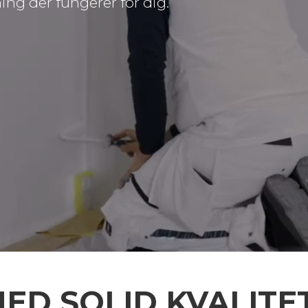
ng der fungerer for dig.
MED SOLID KVALIT