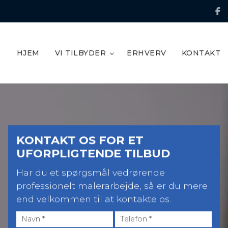
HJEM
VI TILBYDER
ERHVERV
KONTAKT
KONTAKT OS FOR ET
UFORPLIGTENDE TILBUD
Har du et spørgsmål vedrørende
professionelt malerarbejde, så er du mere
end velkommen til at kontakte os.