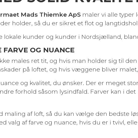
irmaet Mads Thiemke ApS
maler vi alle typer 
r holder, så du er sikret et flot og langtidshol
både lokale kunder og kunder i Nordsjælland, b
E FARVE OG NUANCE
 males ret tit, og hvis man holder sig til den 
kader på loftet, og hvis væggene bliver malet, 
 nuance og kvalitet, du ønsker. Der er meget stor
andre forhold såsom lysindfald. Farver kan i de
ed maling af loft, så du kan vælge den bedste l
 valg af farve og nuance, hvis du er i tvivl, elle