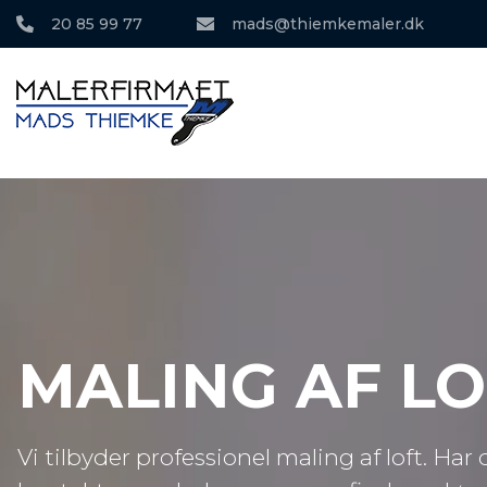
Gå
20 85 99 77
mads@thiemkemaler.dk
til
hovedindhold
MALING AF LO
Vi tilbyder professionel maling af loft. Har 