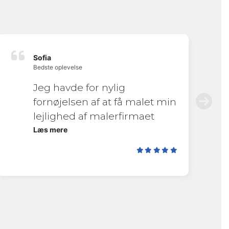
Sofia
Bedste oplevelse
Jeg havde for nylig
fornøjelsen af at få malet min
lejlighed af malerfirmaet
Mads Thiemke, og jeg kan
Læs mere
ikke andet end at anbefale
dem på det varmeste. Fra
start til slut var processen
helt igennem professionel og
problemfri. Det er tydeligt, at
Mads lægger stor vægt på