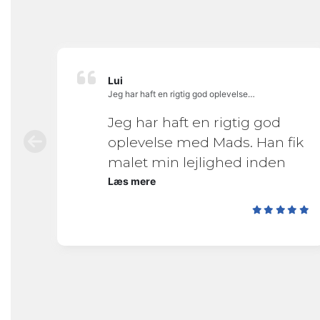
Lui
Jeg har haft en rigtig god oplevelse…
k
Jeg har haft en rigtig god
od
oplevelse med Mads. Han fik
malet min lejlighed inden
indflytning og til aftalt til.
Læs mere
Super godt resultat, jeg er
tilfreds!