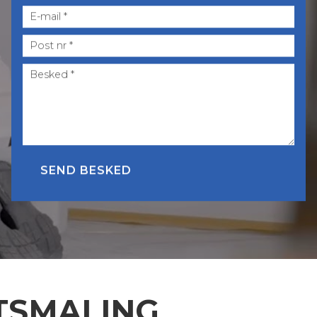
Post
nr.
ETSMALING