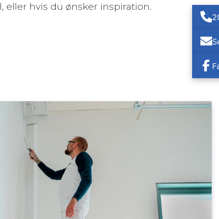
l, eller hvis du ønsker inspiration.
2
S
F