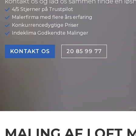
kontakt os og lad os sammen finde en løsni
4/5 Stjerner på Trustpilot
Malerfirma med flere års erfaring
Konkurrencedygtige Priser
Indeklima Godkendte Malinger
KONTAKT OS
20 85 99 77
MALING AF LOFT 