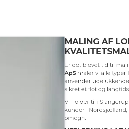
MALING AF LO
KVALITETSMA
Er det blevet tid til mal
ApS
maler vi alle typer 
anvender udelukkende so
sikret et flot og langtid
Vi holder til i Slangeru
kunder i Nordsjælland,
omegn.