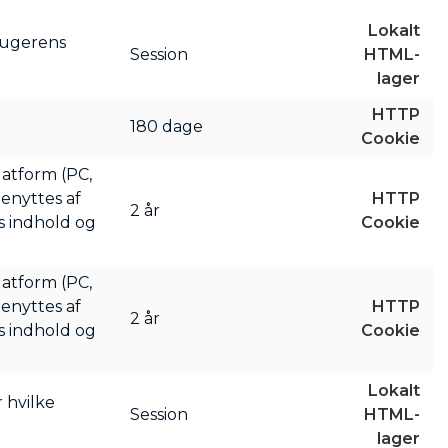
Lokalt
rugerens
Session
HTML-
lager
HTTP
180 dage
Cookie
latform (PC,
benyttes af
HTTP
2 år
s indhold og
Cookie
latform (PC,
benyttes af
HTTP
2 år
s indhold og
Cookie
Lokalt
r hvilke
Session
HTML-
lager