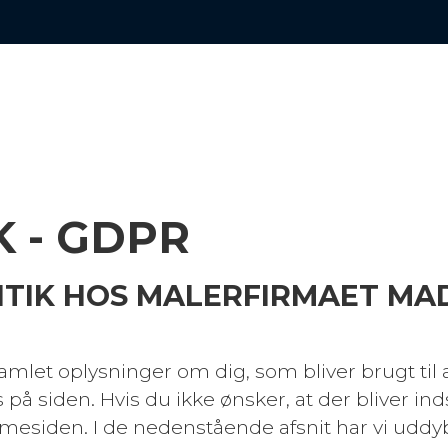
K - GDPR
LITIK HOS MALERFIRMAET MA
mlet oplysninger om dig, som bliver brugt til at
å siden. Hvis du ikke ønsker, at der bliver in
esiden. I de nedenstående afsnit har vi uddybe