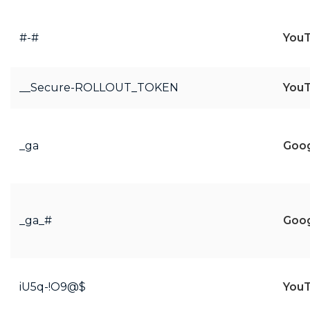
#-#
You
__Secure-ROLLOUT_TOKEN
You
_ga
Goo
_ga_#
Goo
iU5q-!O9@$
You