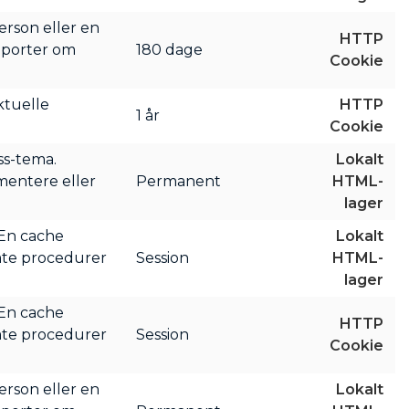
erson eller en
HTTP
apporter om
180 dage
Cookie
ktuelle
HTTP
1 år
Cookie
s-tema.
Lokalt
mentere eller
Permanent
HTML-
lager
 En cache
Lokalt
mte procedurer
Session
HTML-
lager
 En cache
HTTP
mte procedurer
Session
Cookie
erson eller en
Lokalt