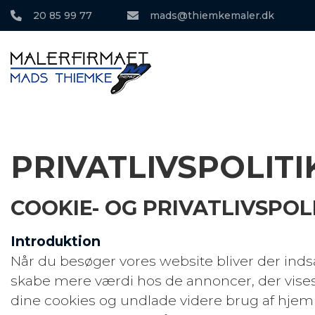
Gå
20 85 99 77
mads@thiemkemaler.dk
til
hovedindhold
PRIVATLIVSPOLITI
COOKIE- OG PRIVATLIVSPO
Introduktion
Når du besøger vores website bliver der indsa
skabe mere værdi hos de annoncer, der vises p
dine cookies og undlade videre brug af hjemm