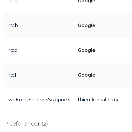
rc::a
Google
rc::b
Google
rc::c
Google
rc::f
Google
wpEmojiSettingsSupports
thiemkemaler.dk
Præferencer (2)