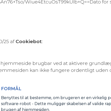
2BAn76+Tso/Wiue4EtcuOsT99kUIb+Q==Dato for s
0/25 af
Cookiebot
:
 hjemmeside brugbar ved at aktivere grundlæ
jemmesiden kan ikke fungere ordentligt uden d
FORMÅL
Benyttes til at bestemme, om brugeren er en virkelig p
software-robot - Dette muliggør skabelsen af valide r
brugen af hjemmesiden.