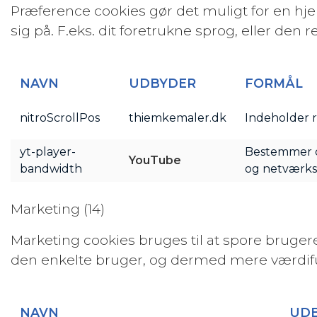
Præference cookies gør det muligt for en h
sig på. F.eks. dit foretrukne sprog, eller den r
NAVN
UDBYDER
FORMÅL
nitroScrollPos
thiemkemaler.dk
Indeholder 
yt-player-
Bestemmer d
YouTube
bandwidth
og netværks
Marketing (14)
Marketing cookies bruges til at spore bruger
den enkelte bruger, og dermed mere værdifu
NAVN
UD