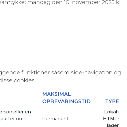
amtykke: mandag den 10. november 2025 kl.
ggende funktioner såsom side-navigation og
isse cookies.
MAKSIMAL
OPBEVARINGSTID
TYPE
erson eller en
Lokalt
apporter om
Permanent
HTML-
lager