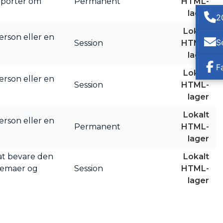
apporter om
Permanent
HTML-
lager
2
Lokalt
erson eller en
S
Session
HTML-
lager
F
Lokalt
erson eller en
Session
HTML-
lager
Lokalt
erson eller en
Permanent
HTML-
lager
 at bevare den
Lokalt
etemaer og
Session
HTML-
lager