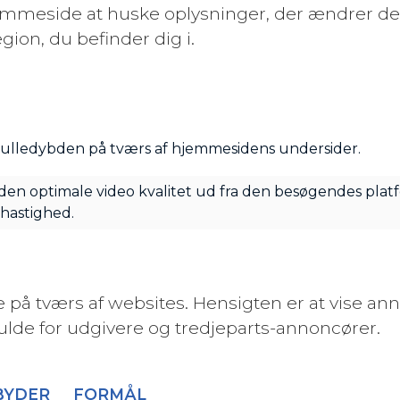
jemmeside at huske oplysninger, der ændrer d
egion, du befinder dig i.
rulledybden på tværs af hjemmesidens undersider.
en optimale video kvalitet ud fra den besøgendes plat
hastighed.
e på tværs af websites. Hensigten er at vise an
lde for udgivere og tredjeparts-annoncører.
BYDER
FORMÅL